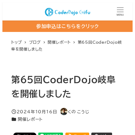
メ
イ
MENU
ン
参加申込はこちらをクリック
コ
ン
トップ
ブログ
開催レポート
第65回CoderDojo岐
テ
阜を開催しました
ン
ツ
へ
第65回CoderDojo岐阜
移
動
を開催しました
2024年10月16日
くの こうじ
投稿日
著
カテゴリー
開催レポート
者