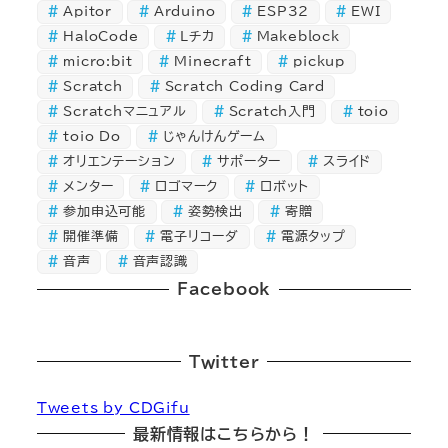
Apitor
Arduino
ESP32
EWI
事
HaloCode
Lチカ
Makeblock
micro:bit
Minecraft
pickup
Scratch
Scratch Coding Card
Scratchマニュアル
Scratch入門
toio
toio Do
じゃんけんゲーム
オリエンテーション
サポーター
スライド
メンター
ロゴマーク
ロボット
参加申込可能
姿勢検出
寄贈
開催準備
電子リコーダ
電源タップ
音声
音声認識
Facebook
Twitter
Tweets by CDGifu
最新情報はこちらから！