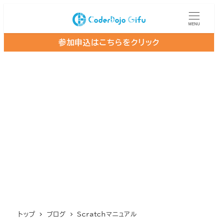
メ
イ
MENU
ン
参加申込はこちらをクリック
コ
ン
テ
ン
ツ
へ
移
動
トップ
ブログ
Scratchマニュアル