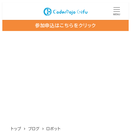
メ
イ
MENU
ン
参加申込はこちらをクリック
コ
ン
テ
ン
ツ
へ
移
動
トップ
ブログ
ロボット