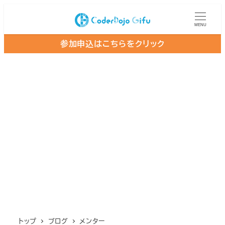
メ
イ
MENU
ン
参加申込はこちらをクリック
コ
ン
テ
ン
ツ
へ
移
動
トップ
ブログ
メンター